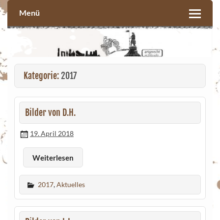
Skip
to
Menü
content
Kategorie:
2017
Bilder von D.H.
19. April 2018
Weiterlesen
2017
,
Aktuelles