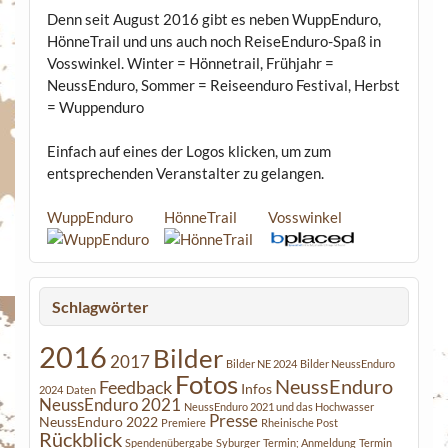
Denn seit August 2016 gibt es neben WuppEnduro,
HönneTrail und uns auch noch ReiseEnduro-Spaß in
Vosswinkel. Winter = Hönnetrail, Frühjahr =
NeussEnduro, Sommer = Reiseenduro Festival, Herbst
= Wuppenduro
Einfach auf eines der Logos klicken, um zum
entsprechenden Veranstalter zu gelangen.
WuppEnduro
HönneTrail
Vosswinkel
Schlagwörter
2016
Bilder
2017
Bilder NE 2024
Bilder NeussEnduro
Fotos
NeussEnduro
Feedback
Infos
2024
Daten
NeussEnduro 2021
NeussEnduro 2021 und das Hochwasser
Presse
NeussEnduro 2022
Premiere
Rheinische Post
Rückblick
Spendenübergabe
Syburger
Termin; Anmeldung
Termin