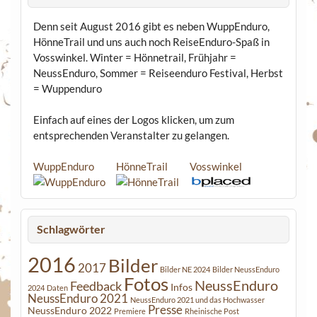
Denn seit August 2016 gibt es neben WuppEnduro,
HönneTrail und uns auch noch ReiseEnduro-Spaß in
Vosswinkel. Winter = Hönnetrail, Frühjahr =
NeussEnduro, Sommer = Reiseenduro Festival, Herbst
= Wuppenduro
Einfach auf eines der Logos klicken, um zum
entsprechenden Veranstalter zu gelangen.
WuppEnduro
HönneTrail
Vosswinkel
Schlagwörter
2016
Bilder
2017
Bilder NE 2024
Bilder NeussEnduro
Fotos
NeussEnduro
Feedback
Infos
2024
Daten
NeussEnduro 2021
NeussEnduro 2021 und das Hochwasser
Presse
NeussEnduro 2022
Premiere
Rheinische Post